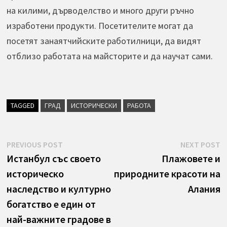
на килими, дърводелство и много други ръчно
изработени продукти. Посетителите могат да
посетят занаятчийските работилници, да видят
отблизо работата на майсторите и да научат сами.
TAGGED
ГРАД
ИСТОРИЧЕСКИ
РАБОТА
Навигация
Previous
N
PREVIOUS POST
NEXT POST
post:
p
Истанбул със своето
Плажовете и
историческо
природните красоти на
наследство и културно
Алания
богатство е един от
най-важните градове в