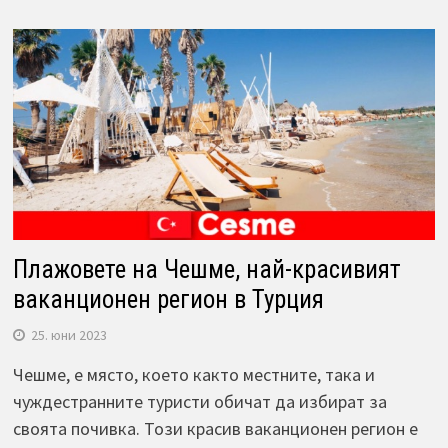
Плажовете на Чешме, най-красивият
ваканционен регион в Турция
25. юни 2023
Чешме, е място, което както местните, така и
чуждестранните туристи обичат да избират за
своята почивка. Този красив ваканционен регион е