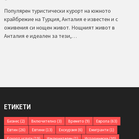
Популярен туристически курорт на южното
крайбрежие на Турция, Анталия е известен и с
оживения си нощен живот. Нощният живот в
Анталия е идеален за тези,…
ЕТИКЕТИ
Бизнес
(2)
Включително
(3)
Времето
(9)
Европа
(63)
Евтин
(26)
Евтини
(13)
Екскурзия
(6)
Емигранти
(1)
Ескорт услуги
(19)
Изключителен
(1)
Исторически
(30)