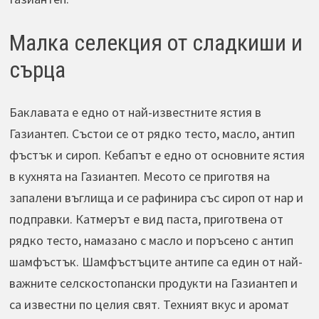
Малка селекция от сладкиши и
сърца
Баклавата е едно от най-известните ястия в
Газиантеп. Състои се от рядко тесто, масло, антип
фъстък и сироп. Кебапът е едно от основните ястия
в кухнята на Газиантеп. Месото се приготвя на
запалени въглища и се рафинира със сироп от нар и
подправки. Катмерът е вид паста, приготвена от
рядко тесто, намазано с масло и поръсено с антип
шамфъстък. Шамфъстъците антипе са един от най-
важните селскостопански продукти на Газиантеп и
са известни по целия свят. Техният вкус и аромат