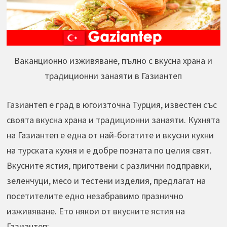
Ваканционно изживяване, пълно с вкусна храна и
традиционни занаяти в Газиантеп
Газиантеп е град в югоизточна Турция, известен със
своята вкусна храна и традиционни занаяти. Кухнята
на Газиантеп е една от най-богатите и вкусни кухни
на турската кухня и е добре позната по целия свят.
Вкусните ястия, приготвени с различни подправки,
зеленчуци, месо и тестени изделия, предлагат на
посетителите едно незабравимо празнично
изживяване. Ето някои от вкусните ястия на
Газиантеп: