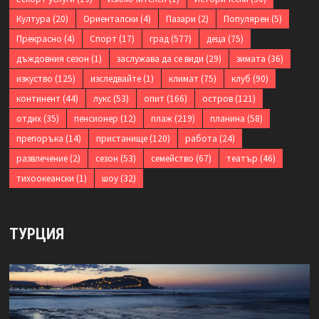
Култура
(20)
Ориенталски
(4)
Пазари
(2)
Популярен
(5)
Прекрасно
(4)
Спорт
(17)
град
(577)
деца
(75)
дъждовния сезон
(1)
заслужава да се види
(29)
зимата
(36)
изкуство
(125)
изследвайте
(1)
климат
(75)
клуб
(90)
континент
(44)
лукс
(53)
опит
(166)
остров
(121)
отдих
(35)
пенсионер
(12)
плаж
(219)
планина
(58)
препоръка
(14)
пристанище
(120)
работа
(24)
развлечение
(2)
сезон
(53)
семейство
(67)
театър
(46)
тихоокеански
(1)
шоу
(32)
ТУРЦИЯ