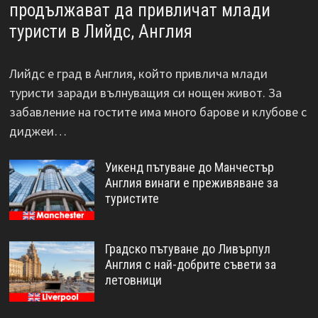
продължават да привличат млади
туристи в Лийдс, Англия
Лийдс е град в Англия, който привлича млади
туристи заради вълнуващия си нощен живот. За
забавление на гостите има много барове и клубове с
диджеи…
Уикенд пътуване до Манчестър
Англия винаги е преживяване за
туристите
Градско пътуване до Ливърпул
Англия с най-добрите съвети за
летовници