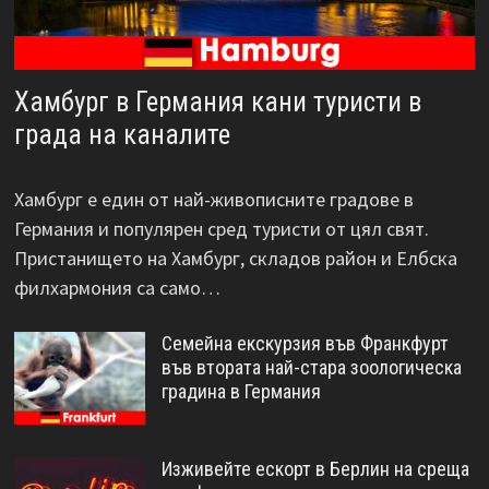
Хамбург в Германия кани туристи в
града на каналите
Хамбург е един от най-живописните градове в
Германия и популярен сред туристи от цял ​​свят.
Пристанището на Хамбург, складов район и Елбска
филхармония са само…
Семейна екскурзия във Франкфурт
във втората най-стара зоологическа
градина в Германия
Изживейте ескорт в Берлин на среща