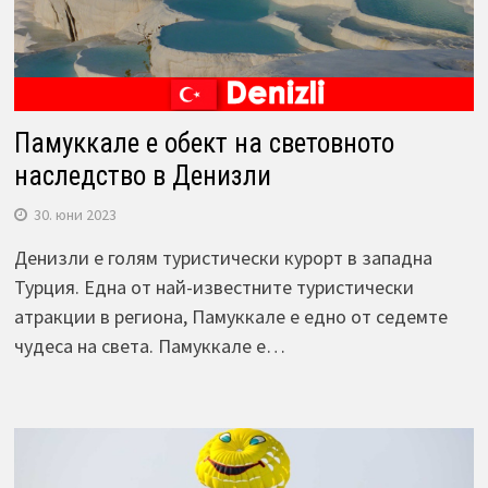
Памуккале е обект на световното
наследство в Денизли
30. юни 2023
Денизли е голям туристически курорт в западна
Турция. Една от най-известните туристически
атракции в региона, Памуккале е едно от седемте
чудеса на света. Памуккале е…