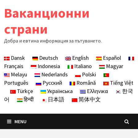
Skip
Ваканционни
to
content
страни
Добра и евтина информация за пътуването.
Dansk
Deutsch
English
Español
Français
Indonesia
Italiano
Magyar
Melayu
Nederlands
Polski
Português
Русский
Română
Tiếng Việt
Türkçe
Українська
Ελληνικα
한국
어
हिन्दी
日本語
简体中文
MENU