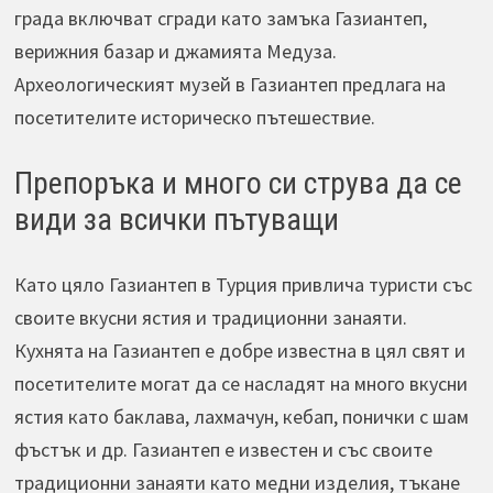
града включват сгради като замъка Газиантеп,
верижния базар и джамията Медуза.
Археологическият музей в Газиантеп предлага на
посетителите историческо пътешествие.
Препоръка и много си струва да се
види за всички пътуващи
Като цяло Газиантеп в Турция привлича туристи със
своите вкусни ястия и традиционни занаяти.
Кухнята на Газиантеп е добре известна в цял свят и
посетителите могат да се насладят на много вкусни
ястия като баклава, лахмачун, кебап, понички с шам
фъстък и др. Газиантеп е известен и със своите
традиционни занаяти като медни изделия, тъкане