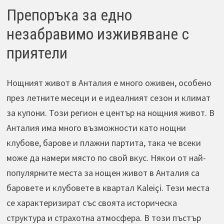
Препоръка за едно
незабравимо изживяване с
приятели
Нощният живот в Анталия е много оживен, особено
през летните месеци и е идеалният сезон и климат
за купони. Този регион е център на нощния живот. В
Анталия има много възможности като нощни
клубове, барове и плажни партита, така че всеки
може да намери място по свой вкус. Някои от най-
популярните места за нощен живот в Анталия са
баровете и клубовете в квартал Kaleiçi. Тези места
се характеризират със своята историческа
структура и страхотна атмосфера. В този пъстър