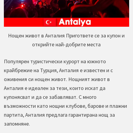
Нощен живот в Анталия Пригответе се за купон и
открийте най-добрите места
Популярен туристически курорт на южното
крайбрежие на Турция, Анталия е известен и с
оживения си нощен живот. Нощният живот в
Анталия е идеален за тези, които искат да
купонясват и да се забавляват. С много
възможности като нощни клубове, барове и плажни
партита, Анталия предлага гарантирана нощ за
запомняне.