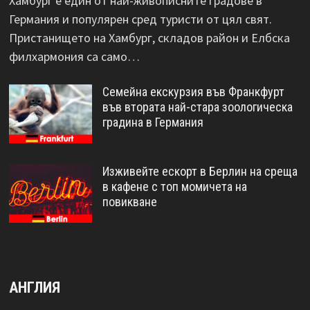
Хамбург е един от най-живописните градове в
Германия и популярен сред туристи от цял ​​свят.
Пристанището на Хамбург, складов район и Елбска
филхармония са само…
Семейна екскурзия във Франкфурт
във втората най-стара зоологическа
градина в Германия
Изживейте ескорт в Берлин на среща
в кафене с топ момичета на
повикване
АНГЛИЯ