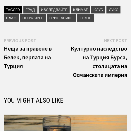
TAGGED
ГРАД
ИЗСЛЕДВАЙТЕ
КЛИМАТ
КЛУБ
ЛУКС
ПЛАЖ
ПОПУЛЯРЕН
ПРИСТАНИЩЕ
СЕЗОН
Навигация
Previous
N
PREVIOUS POST
NEXT POST
post:
p
Неща за правене в
Културно наследство
Белек, перлата на
на Турция Бурса,
Турция
столицата на
Османската империя
YOU MIGHT ALSO LIKE