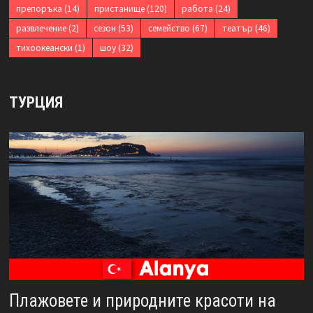
препоръка
(14)
пристанище
(120)
работа
(24)
развлечение
(2)
сезон
(53)
семейство
(67)
театър
(46)
тихоокеански
(1)
шоу
(32)
ТУРЦИЯ
Плажовете и природните красоти на