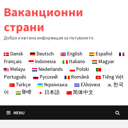
Skip
Ваканционни
to
content
страни
Добра и евтина информация за пътуването.
Dansk
Deutsch
English
Español
Français
Indonesia
Italiano
Magyar
Melayu
Nederlands
Polski
Português
Русский
Română
Tiếng Việt
Türkçe
Українська
Ελληνικα
한국
어
हिन्दी
日本語
简体中文
MENU