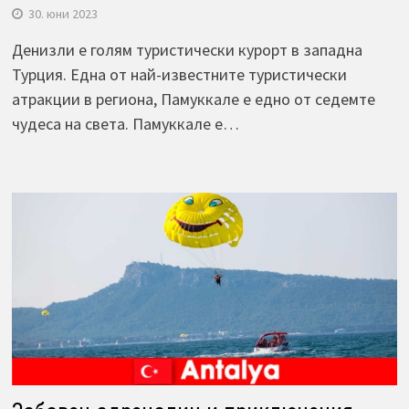
30. юни 2023
Денизли е голям туристически курорт в западна
Турция. Една от най-известните туристически
атракции в региона, Памуккале е едно от седемте
чудеса на света. Памуккале е…