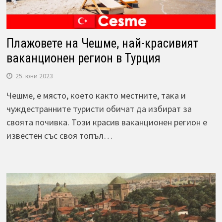
Плажовете на Чешме, най-красивият
ваканционен регион в Турция
25. юни 2023
Чешме, е място, което както местните, така и
чуждестранните туристи обичат да избират за
своята почивка. Този красив ваканционен регион е
известен със своя топъл…