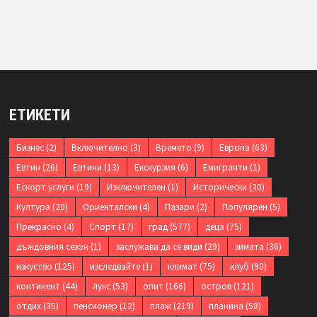
ЕТИКЕТИ
Бизнес
(2)
Включително
(3)
Времето
(9)
Европа
(63)
Евтин
(26)
Евтини
(13)
Екскурзия
(6)
Емигранти
(1)
Ескорт услуги
(19)
Изключителен
(1)
Исторически
(30)
Култура
(20)
Ориенталски
(4)
Пазари
(2)
Популярен
(5)
Прекрасно
(4)
Спорт
(17)
град
(577)
деца
(75)
дъждовния сезон
(1)
заслужава да се види
(29)
зимата
(36)
изкуство
(125)
изследвайте
(1)
климат
(75)
клуб
(90)
континент
(44)
лукс
(53)
опит
(166)
остров
(121)
отдих
(35)
пенсионер
(12)
плаж
(219)
планина
(58)