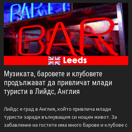
Музиката, баровете и клубовете
продължават да привличат млади
туристи в Лийдс, Англия
Лийдс е град в Англия, който привлича млади
туристи заради вълнуващия си нощен живот. За
забавление на гостите има много барове и клубове с