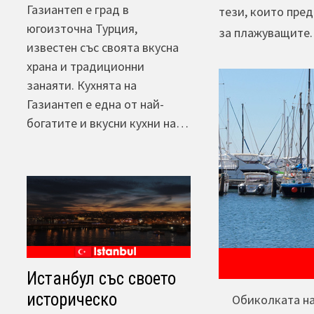
Газиантеп е град в
тези, които пре
югоизточна Турция,
за плажуващите.
известен със своята вкусна
храна и традиционни
занаяти. Кухнята на
Газиантеп е една от най-
богатите и вкусни кухни на…
Истанбул със своето
историческо
Обиколката на