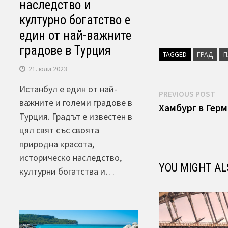
наследство и
културно богатство е
един от най-важните
градове в Турция
TAGGED
ГРАД
П
21. юли 2023
Истанбул е един от най-
Навигаци
Pre
PREVIOUS POST
важните и големи градове в
pos
Хамбург в Герм
Турция. Градът е известен в
цял свят със своята
природна красота,
историческо наследство,
YOU MIGHT AL
културни богатства и…