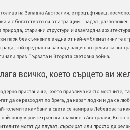
столица на Западна Австралия, е процъфтяващ, космопо
ака и с богатството си от атракции. Градът, разположе
природа, старинни структури и авангардна архитектура.
ски парк без съмнение е една от най-емблематичните а
 града, той предлага и завладяващи прозрения за авст
гинали през Първата и Втората световна война.
лага всичко, което сърцето ви же
одерно пристанище, което привлича както местните, так
ат да се разходят по брега, да карат лодки и да се лю
ай-големите камбани в света се намира в Лебедовата к
т най-популярните градски плажове в Австралия, Котсло
ителите могат да плуват, сърфират или просто да релак