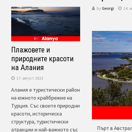
by
Georgi
14. 
Плажовете и
природните красоти
на Алания
17. август 2023
Алания е туристически район
на южното крайбрежие на
Турция. Със своите природни
красоти, историческа
структура, туристически
Пърт в Австра
атракции и най-важното със