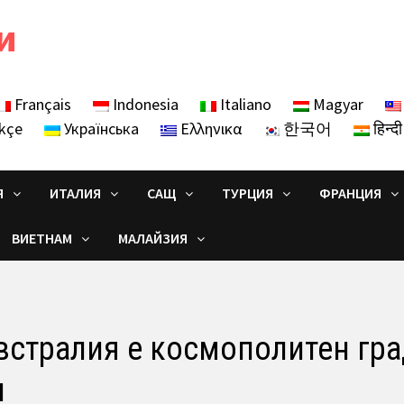
и
Français
Indonesia
Italiano
Magyar
kçe
Українська
Ελληνικα
한국어
हिन्दी
Я
ИТАЛИЯ
САЩ
ТУРЦИЯ
ФРАНЦИЯ
ВИЕТНАМ
МАЛАЙЗИЯ
встралия е космополитен гра
и