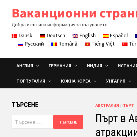
Skip
Ваканционни стран
to
content
Добра и евтина информация за пътуването.
Dansk
Deutsch
English
Español
Русский
Română
Tiếng Việt
Tür
АНГЛИЯ
ГЕРМАНИЯ
ИНДИЯ
ИСПАНИ
ПОРТУГАЛИЯ
ЮЖНА КОРЕА
УНГАРИЯ
ТЪРСЕНЕ
АВСТРАЛИЯ
/
ПЪРТ
Пърт в А
Търсене
за:
атракци