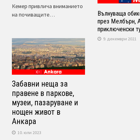
Кемер привлича вниманието
Вълнуваща обик
на почиващите…
през Мелбърн, 
приключенски т
9. декември 2021
Забавни неща за
правене в паркове,
музеи, пазаруване и
нощен живот в
Анкара
10. юли 2023