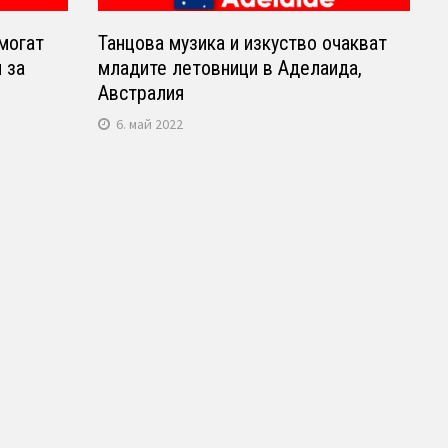
могат
Танцова музика и изкуство очакват
 за
младите летовници в Аделаида,
Австралия
6. май 2022