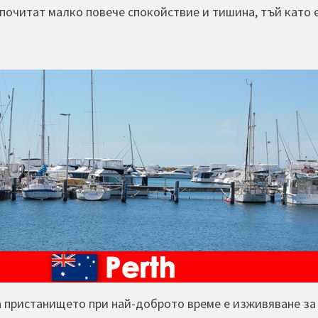
дпочитат малко повече спокойствие и тишина, тъй като 
 пристанището при най-доброто време е изживяване за