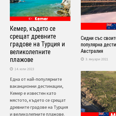
Кемер, където се
срещат древните
Сидни със своит
градове на Турция и
популярна дести
Австралия
великолепните
плажове
3. януари 2021
14. юли 2023
Една от най-популярните
ваканционни дестинации,
Кемер е известен като
мястото, където се срещат
древните градове на Турция
и великолепните плажове.