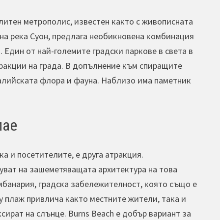
литен метрополис, известен както с живописната
н на река Суон, предлага необикновена комбинация
 Един от най-големите градски паркове в света в
тракции на града. В допълнение към спиращите
ралийската флора и фауна. Наблизо има паметник
лае
а и посетителите, е друга атракция.
буват на зашеметяващата архитектура на това
амбанария, градска забележителност, която също е
у плаж привлича както местните жители, така и
сират на слънце. Burns Beach е добър вариант за