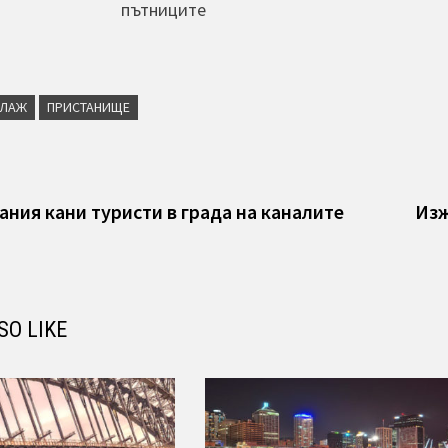
пътниците
ЛАЖ
ПРИСТАНИЩЕ
я
vious
t:
ания кани туристи в града на каналите
Изж
SO LIKE