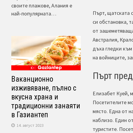
своите плажове, Алания е
Пърт, щатската 
най-популярната…
си обстановка, т
от зашеметяваща 
Австралия, Крал
дъха гледки към
на войниците, за
Пърт пред
Ваканционно
изживяване, пълно с
Елизабет Куей, м
вкусна храна и
Посетителите мог
традиционни занаяти
място. Една от н
в Газиантеп
наблизо. Един о
14. август 2023
туристите. Посет