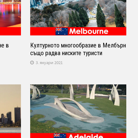
не в
Културното многообразие в Мелбърн
също радва ниските туристи
3. януари 2021