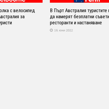
олка с велосипед
В Пърт Австралия туристите 
Австралия за
да намерят безплатни съвети
уристи
ресторанти и настаняване
16. юни 2022